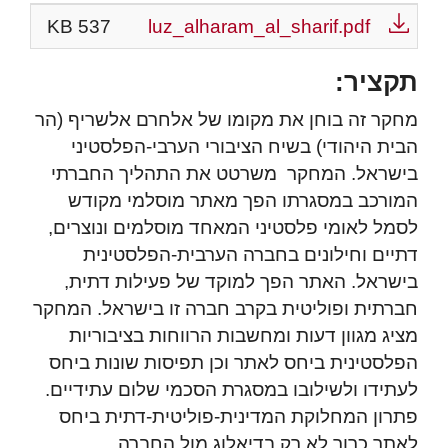
537 KB
luz_alharam_al_sharif.pdf
תקציר:
מחקר זה בוחן את מקומו של אלחרם אלשריף (הר
הבית היהודי) בשיח הציבורי הערבי-הפלסטיני
בישראל. המחקר משרטט את התהליך החברתי
המורכב במסגרתו הפך מאתר מוסלמי מקודש
לסמל לאומי פלסטיני המאחד מוסלמים ונוצרים,
דתיים וחילונים בחברה הערבית-הפלסטינית
בישראל. האתר הפך למוקד של פעילות דתית,
חברתית ופוליטית בקרב חברה זו בישראל. המחקר
מציג מגוון דעות ומחשבות הרווחות בציבוריות
הפלסטינית ביחס לאתר וכן תפיסות שונות ביחס
לעתידו ולשילובו במסגרת הסכמי שלום עתידיים.
פתרון המחלוקת המדינית-פוליטית-דתית ביחס
לאתר כרוך לא רק בדיאלוג מול החברה